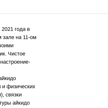
1
 2021 года в
 зале на 11-ом
воими
ик. Чистое
настроение-
айкидо
и и физических
), связки
туры айкидо