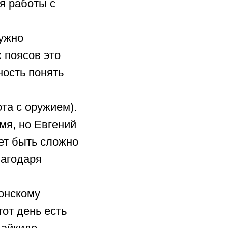
я работы с
нужно
 поясов это
ность понять
та с оружием).
мя, но Евгений
ет быть сложно
лагодаря
понскому
от день есть