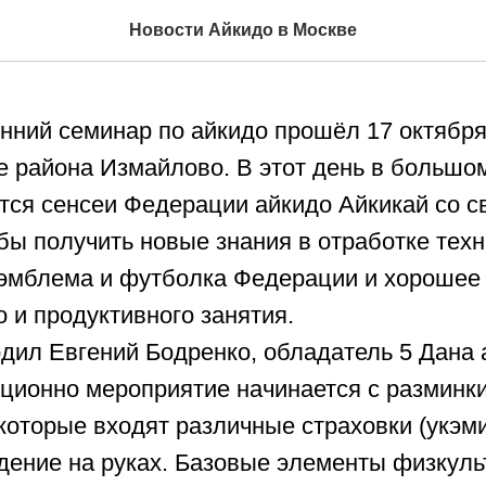
 семинар 17 октября 202
Новости Айкидо в Москве
нний семинар по айкидо прошёл 17 октября
 района Измайлово. В этот день в большом
тся сенсеи Федерации айкидо Айкикай со с
бы получить новые знания в отработке техн
 эмблема и футболка Федерации и хорошее 
о и продуктивного занятия.
дил Евгений Бодренко, обладатель 5 Дана 
иционно мероприятие начинается с разминк
которые входят различные страховки (укэми
ждение на руках. Базовые элементы физкуль