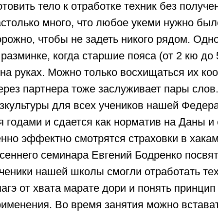
товить тело к отработке техник без получе
столько много, что любое укеми нужно был
рожно, чтобы не задеть никого рядом. Одн
разминке, когда старшие пояса (от 2 кю до 
 на руках. Можно только восхищаться их ко
ерез партнера тоже заслуживает пары слов
зкультуры для всех учеников нашей Федера
я годами и сдается как норматив на Даны и
нно эффектно смотрятся страховки в хакам
осеннего семинара Евгений Бодренко посвя
ченики нашей школы смогли отработать тех
нагэ от хвата марате дори и понять принцип
именения. Во время занятия можно встават