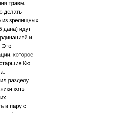
ния травм.
о делать
о из зрелищных
5 дана) идут
ординацией и
. Это
ции, которое
 старшие Кю
а.
тил разделу
ники котэ
 их
ь в пару с