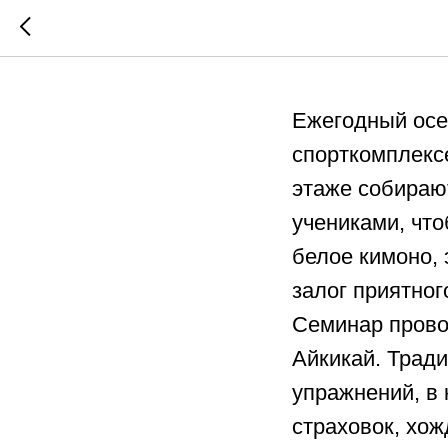
Осенний
Ежегодный осе
спорткомплексе
этаже собираю
учениками, что
белое кимоно,
залог приятног
Семинар прово
Айкикай. Трад
упражнений, в 
страховок, хо