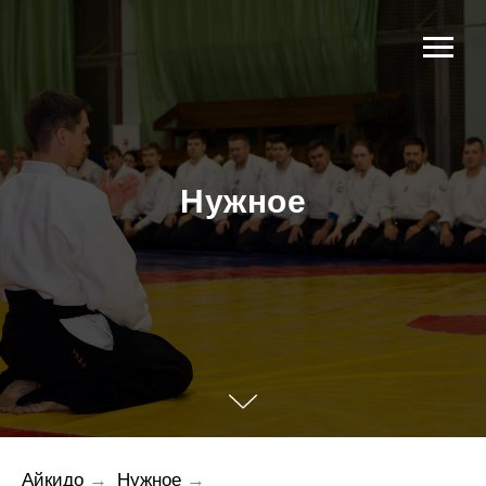
Нужное
Айкидо
→
Нужное
→