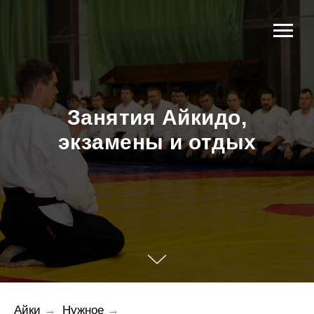
Занятия Айкидо,
экзамены и отдых
Айки
→
Нужное
→